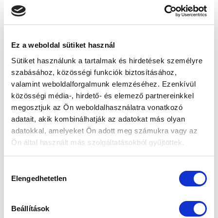
tökéletes forgatókönyvet?
Leave a Comment
/
Alapok
/ By
Peter
A forgatókönyv írás majdnem olyan ismeretlen terület a
Ez a weboldal sütiket használ
podcast készítők számára, mint indulásnál az, hogy milyen
Sütiket használunk a tartalmak és hirdetések személyre
mikrofont válasszunk. Ráaádsul kevesebbet foglalkozunk vele,
szabásához, közösségi funkciók biztosításához,
mert vagy nem tartjuk fontosnak – pedig rengeteget terhet
valamint weboldalforgalmunk elemzéséhez. Ezenkívül
vesz le rólad a műsor elkészítésénél -, vagy azért mert azt sem
közösségi média-, hirdető- és elemező partnereinkkel
tudjuk, hogy mi fán terem.
megosztjuk az Ön weboldalhasználatra vonatkozó
adatait, akik kombinálhatják az adatokat más olyan
adatokkal, amelyeket Ön adott meg számukra vagy az
Ön által használt más szolgáltatásokból gyűjtöttek.
Podcast – Nincs idő nézni,
Hozzájárulás
Elengedhetetlen
kiválasztása
de van idő hallgatni!
Leave a Comment
/
Hírek
/ By
Peter
Beállítások