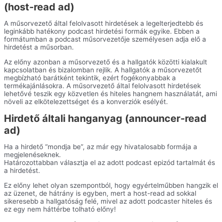
(host-read ad)
A műsorvezető által felolvasott hirdetések a legelterjedtebb és
leginkább hatékony podcast hirdetési formák egyike. Ebben a
formátumban a podcast műsorvezetője személyesen adja elő a
hirdetést a műsorban.
Az előny azonban a műsorvezető és a hallgatók közötti kialakult
kapcsolatban és bizalomban rejlik. A hallgatók a műsorvezetőt
megbízható barátként tekintik, ezért fogékonyabbak a
termékajánlásokra. A műsorvezető által felolvasott hirdetések
lehetővé teszik egy közvetlen és hiteles hangnem használatát, ami
növeli az elkötelezettséget és a konverziók esélyét.
Hirdető általi hanganyag (announcer-read
ad)
Ha a hirdető “mondja be”, az már egy hivatalosabb formája a
megjelenéseknek.
Határozottabban választja el az adott podcast epizód tartalmát és
a hirdetést.
Ez előny lehet olyan szempontból, hogy egyértelműbben hangzik el
az üzenet, de hátrány is egyben, mert a host-read ad sokkal
sikeresebb a hallgatóság felé, mivel az adott podcaster hiteles és
ez egy nem háttérbe tolható előny!