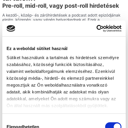
Pre-roll, mid-roll, vagy post-roll hirdetések
A kezdő-, közép- és záróhirdetések a podcast adott epizódjának
elején, közepén, vagy végén helyezkednek el. Ezek a
megjelenések egyszerűen illeszthetők a tartalmakba és a
megjelenésük is ma már elfogadott, mivel a hallgatók is már
elkötelezettek az adott tartalom iránt.
A kezdőhirdetések már az elején felhívják a márka figyelmét, míg a
középhirdetések kihasználják a hallgatók tartós figyelmét.
Ez a weboldal sütiket használ
Az epizódokban stratégiai pontokon elhelyezett hirdetésekkel az
hirdetők hatékonyan megragadhatják a hallgatók figyelmét, és
Sütiket használunk a tartalmak és hirdetések személyre
erősíthetik a márka felismerhetőségét úgy, hogy nem azonnali
szabásához, közösségi funkciók biztosításához,
elutasítást érnek el, mint más médiumon való hirdetéssel.
valamint weboldalforgalmunk elemzéséhez. Ezenkívül
Dinamikus podcast hirdetés
közösségi média-, hirdető- és elemező partnereinkkel
A fenti pre-mid-post-roll hirdetések egy kiemelten ajánlott
megosztjuk az Ön weboldalhasználatra vonatkozó
megoldása. Dinamikus podcast hirdetések esetén a hirdetés maga
adatait, akik kombinálhatják az adatokat más olyan
nem csak a hirdetővel történő megállapodást követő epizódba,
epizódokba tud kikerülni, hanem – ha megfelelő podcast host
adatokkal, amelyeket Ön adott meg számukra vagy az
felületet használ a podcaster (, amire a
Showcast csapata
Ön által használt más szolgáltatásokból gyűjtöttek.
kiemelten ügyel
), akkor – minden egyes korábbi epizód, vagy
kiválasztott epizódok elé is kikerülhet. Ezzel többszörözhető a
megjelenések és meghallgatások száma, ami hirdetői szempontból
kifejezetten kecsegtető.
Hozzájárulás
Elengedhetetlen
kiválasztása