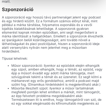
miatt.
Szponzoráció
A szponzoráció egy hosszú távú partnerséget jelent egy podcast
és egy hirdető között. Ez a formátum számos előnyt kínál, mint
például a márka társítása, folyamatos exponálás és a vevői
lojalitás kialakításának lehetősége. A szponzorok gyakran
elismerést kapnak minden epizódban, ami segít megerősíteni a
márka identitását a hallgatókban. Emellett a szponzorok élvezhetik
az iparágukon belüli kizárólagosságot, ami tovább növeli a
láthatóságukat és piaci pozíciójukat, hiszen a szponzoráció ideje
alatt versenytárs nyilván nem jelenhet meg a műsorban
hirdetőként.
Típusai lehetnek:
Műsor szponzoráció: ilyenkor az epizódok elején elhangzik
egy szpot, amiben elhangzik, hogy a témát, az epizód, vagy
épp a műsort évadát egy adott márka támogatja, mert
szívügyének tekinti a témát és az üzenetet. Ez segít kötni a
márkanevet egy erős gondolathoz, amiről a podcast majd
szólni fog. (Dinamikus hirdetésként is megjelenítható akár.)
Műsorba illesztett szpot: ilyenkor a műsor tartalmának
megfelelő pontján lehet említeni a márkát, mint támogatót,
az épp felvetett probléma megoldásaként akár.
Természetesen itt is említve, hogy támogatóról van szó, de
ez egy sokkal elegánsabb és kifinomultabb megjelenés az