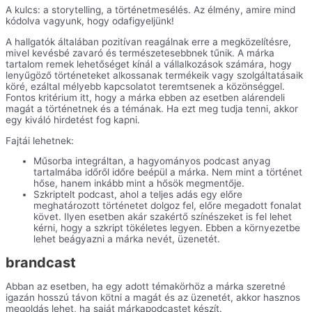
A kulcs: a storytelling, a történetmesélés. Az élmény, amire mind
kódolva vagyunk, hogy odafigyeljünk!
A hallgatók általában pozitívan reagálnak erre a megközelítésre,
mivel kevésbé zavaró és természetesebbnek tűnik. A márka
tartalom remek lehetőséget kínál a vállalkozások számára, hogy
lenyűgöző történeteket alkossanak termékeik vagy szolgáltatásaik
köré, ezáltal mélyebb kapcsolatot teremtsenek a közönséggel.
Fontos kritérium itt, hogy a márka ebben az esetben alárendeli
magát a történetnek és a témának. Ha ezt meg tudja tenni, akkor
egy kiváló hirdetést fog kapni.
Fajtái lehetnek:
Műsorba integráltan, a hagyományos podcast anyag
tartalmába időről időre beépül a márka. Nem mint a történet
hőse, hanem inkább mint a hősök megmentője.
Szkriptelt podcast, ahol a teljes adás egy előre
meghatározott történetet dolgoz fel, előre megadott fonalat
követ. Ilyen esetben akár szakértő színészeket is fel lehet
kérni, hogy a szkript tökéletes legyen. Ebben a környezetbe
lehet beágyazni a márka nevét, üzenetét.
brandcast
Abban az esetben, ha egy adott témakörhöz a márka szeretné
igazán hosszú távon kötni a magát és az üzenetét, akkor hasznos
megoldás lehet, ha saját márkapodcastet készít.