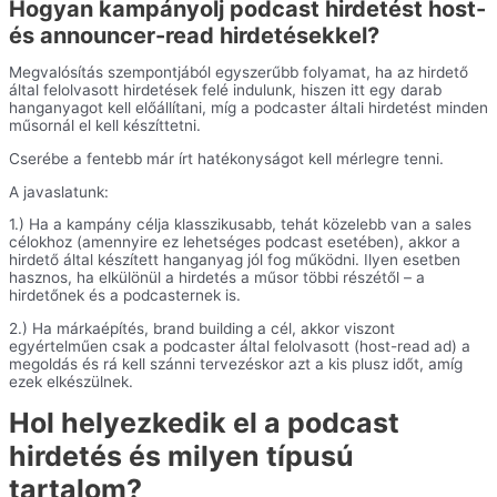
Hogyan kampányolj podcast hirdetést host-
és announcer-read hirdetésekkel?
Megvalósítás szempontjából egyszerűbb folyamat, ha az hirdető
által felolvasott hirdetések felé indulunk, hiszen itt egy darab
hanganyagot kell előállítani, míg a podcaster általi hirdetést minden
műsornál el kell készíttetni.
Cserébe a fentebb már írt hatékonyságot kell mérlegre tenni.
A javaslatunk:
1.) Ha a kampány célja klasszikusabb, tehát közelebb van a sales
célokhoz (amennyire ez lehetséges podcast esetében), akkor a
hirdető által készített hanganyag jól fog működni. Ilyen esetben
hasznos, ha elkülönül a hirdetés a műsor többi részétől – a
hirdetőnek és a podcasternek is.
2.) Ha márkaépítés, brand building a cél, akkor viszont
egyértelműen csak a podcaster által felolvasott (host-read ad) a
megoldás és rá kell szánni tervezéskor azt a kis plusz időt, amíg
ezek elkészülnek.
Hol helyezkedik el a podcast
hirdetés és milyen típusú
tartalom?