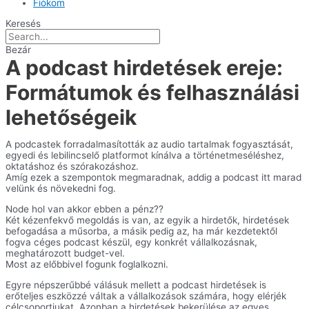
Fiókom
Keresés
Bezár
A podcast hirdetések ereje:
Formátumok és felhasználási
lehetőségeik
A podcastek forradalmasították az audio tartalmak fogyasztását,
egyedi és lebilincselő platformot kínálva a történetmeséléshez,
oktatáshoz és szórakozáshoz.
Amíg ezek a szempontok megmaradnak, addig a podcast itt marad
velünk és növekedni fog.
Node hol van akkor ebben a pénz??
Két kézenfekvő megoldás is van, az egyik a hirdetők, hirdetések
befogadása a műsorba, a másik pedig az, ha már kezdetektől
fogva céges podcast készül, egy konkrét vállalkozásnak,
meghatározott budget-vel.
Most az előbbivel fogunk foglalkozni.
Egyre népszerűbbé válásuk mellett a podcast hirdetések is
erőteljes eszközzé váltak a vállalkozások számára, hogy elérjék
célcsoportjukat. Azonban a hirdetések bekerülése az egyes