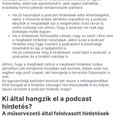
műsorokba, akárcsak epizódonként, akár egész szériákba,
évadokba fontos pillanat mindannyiunk számára:
Ha jól használjuk a podcast hirdetések adta lehetőségeket,
akkor a műsorok értéke sértetlen maradhat és a podcast
készítők is megtalálják azt a megtérülést rövid távon is,
amire szükség van ahhoz, hogy a podcast ne csak egy
költséges hobbi legyen.
Ha a hirdetések fontosabbá válnak, vagy az adott célra nem
a megfelelő hirdetést használjuk, akkor azzal a podcast
hirdetés meg fogja fosztani a podcastert a közönsége
bizalmától és így a hallgatóitól is.
Ha jól valósulnak meg a hirdetések, azzal épül a podcast, a
podcaster és a hirdető márkája is.
Ahhoz, hogy a megfelelő célhoz a megfelelő hirdetést tudjuk
párosítani sok mindennel tisztában kell lennünk, ebben soka tud
segíteni egy profi csapat, aki támogatja a tervezési folyamatot is
már.
Az egyszerűség kedvéért bontsuk két részre a mérlegelendőket:
Kitől hangzik el a hirdetés szövege? Hol helyezkedik el és milyen
típusú tartalom a podcast hirdetés maga?
Ki által hangzik el a podcast
hirdetés?
A műsorvezető által felolvasott hirdetések