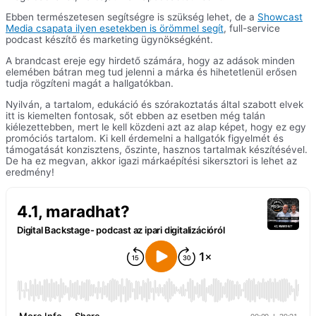
Ebben természetesen segítségre is szükség lehet, de a
Showcast
Media csapata ilyen esetekben is örömmel segít
, full-service
podcast készítő és marketing ügynökségként.
A brandcast ereje egy hirdető számára, hogy az adások minden
elemében bátran meg tud jelenni a márka és hihetetlenül erősen
tudja rögzíteni magát a hallgatókban.
Nyilván, a tartalom, edukáció és szórakoztatás által szabott elvek
itt is kiemelten fontosak, sőt ebben az esetben még talán
kiélezettebben, mert le kell közdeni azt az alap képet, hogy ez egy
promóciós tartalom. Ki kell érdemelni a hallgatók figyelmét és
támogatását konzisztens, őszinte, hasznos tartalmak készítésével.
De ha ez megvan, akkor igazi márkaépítési sikersztori is lehet az
eredmény!