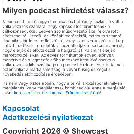
Milyen podcast hirdetést válassz?
A podcast hirdetés egy dinamikus és hatékony eszközzé vált a
vállalkozások számára, hogy kapcsolatot teremtsenek a
célközönségükkel. Legyen szó műsorvezető által felolvasott
hirdetésekről, kezdő- és középhirdetésekről, márka tartalomról,
dinamikus hirdetés beillesztésről vagy szponzorációról, esetleg
natív hirdetésről, a hirdetők kihasználhatják a podcastek erejét,
hogy elérjék és elkötelezzék a hallgatókat, valamint elérjék
marketing céljaikat. Az egyes formátumok egyedi előnyeit
megértve és a legmegfelelőbb megközelítést kiválasztva a
vállalkozások kihasználhatják a podcast hirdetésének hatalmas
potenciálját a márkaismertség, a vevői hűség és végül a
növekedés előmozdítása érdekében.
Ha nem vagy biztos abban, hogy a te vállalkozásodnak milyen
megjelenés, vagy megjelenések kombinációja lenne a megfelelő,
akkor
keress minket bizalommal, örömmel segítünk!
Kapcsolat
Adatkezelési nyilatkozat
Copyright 2026 © Showcast