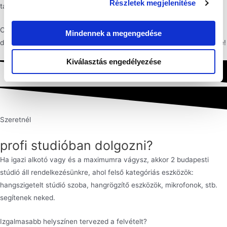
Részletek megjelenítése
tartalmakat tudsz a saját podcast gyártásodba vinni?
Csatlakozz hozzánk, legyél tagja podcaster közösségünknek és
Mindennek a megengedése
dolgozzunk együtt a közös sikerekért! Küldj üzenetet és vágjunk bele!
Kiválasztás engedélyezése
Szeretnél
profi studióban dolgozni?
Ha igazi alkotó vagy és a maximumra vágysz, akkor 2 budapesti
stúdió áll rendelkezésünkre, ahol felső kategóriás eszközök:
hangszigetelt stúdió szoba, hangrögzítő eszközök, mikrofonok, stb.
segítenek neked.
Izgalmasabb helyszínen tervezed a felvételt?