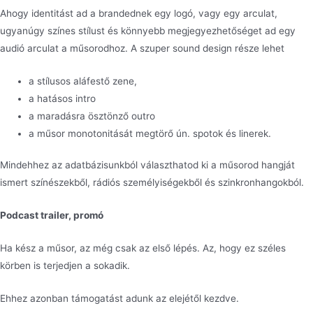
Ahogy identitást ad a brandednek egy logó, vagy egy arculat,
ugyanúgy színes stílust és könnyebb megjegyezhetőséget ad egy
audió arculat a műsorodhoz. A szuper sound design része lehet
a stílusos aláfestő zene,
a hatásos intro
a maradásra ösztönző outro
a műsor monotonitását megtörő ún. spotok és linerek.
Mindehhez az adatbázisunkból választhatod ki a műsorod hangját
ismert színészekből, rádiós személyiségekből és szinkronhangokból.
Podcast trailer, promó
Ha kész a műsor, az még csak az első lépés.
Az, hogy ez széles
körben is terjedjen a sokadik.
Ehhez azonban támogatást adunk az elejétől kezdve.