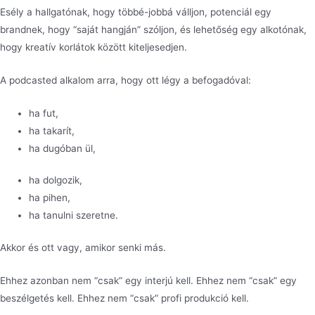
Esély a hallgatónak, hogy többé-jobbá válljon, potenciál egy
brandnek, hogy “saját hangján” szóljon, és lehetőség egy alkotónak,
hogy kreatív korlátok között kiteljesedjen.
A podcasted alkalom arra, hogy ott légy a befogadóval:
ha fut,
ha takarít,
ha dugóban ül,
ha dolgozik,
ha pihen,
ha tanulni szeretne.
Akkor és ott vagy, amikor senki más.
Ehhez azonban nem “csak” egy interjú kell. Ehhez nem “csak” egy
beszélgetés kell. Ehhez nem “csak” profi produkció kell.