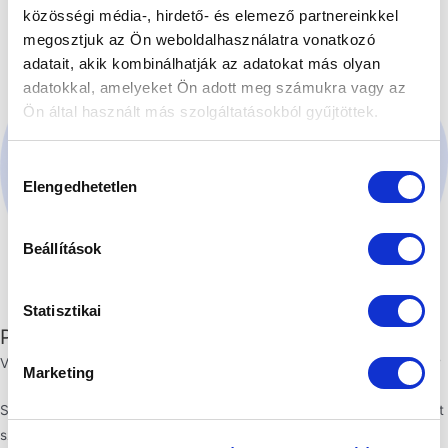
közösségi média-, hirdető- és elemező partnereinkkel
megosztjuk az Ön weboldalhasználatra vonatkozó
adatait, akik kombinálhatják az adatokat más olyan
adatokkal, amelyeket Ön adott meg számukra vagy az
Ön által használt más szolgáltatásokból gyűjtöttek.
Hozzájárulás
Elengedhetetlen
kiválasztása
Beállítások
Statisztikai
Podcaster támogatás
Van már saját podcast csatornád, de szeretnéd emelni a minőségét?
Marketing
Szeretnéd üzleti alapokra helyezni az ingyenes adásaidat? Szponzort
szeretnél, esetleg vendégeket hívnál, akikkel új színt és érdekes