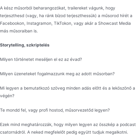
A kész műsorból beharangozókat, trailereket vágunk, hogy
terjeszthesd (vagy, ha ránk bízod terjeszthessük) a műsorod hírét a
Facebookon, Instagramon, TikTokon, vagy akár a Showcast Media
más műsoraiban is.
Storytelling, szkriptelés
Milyen történetet meséljen el ez az évad?
Milyen üzeneteket fogalmazzunk meg az adott műsorban?
Mi legyen a bemutatkozó szöveg minden adás előtt és a leköszönő a
végén?
Te mondd fel, vagy profi hostod, műsorvezetőd legyen?
Ezek mind meghatározzák, hogy milyen legyen az összkép a podcast
csatornádról. A neked megfelelőt pedig együtt tudjuk megalkotni.