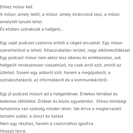
Ehhez műsor kell.
A műsor, amely leköt, a műsor, amely kíváncsivá tesz, a műsor,
amelyből tanulni lehet.
És közben szórakozik a hallgató…
Egy saját podcast csatorna erősíti a céged arculatát. Egy műsor
szerethetővé is teheti. Kihasználatlan terület, nagy elköteleződéssel.
Egy podcast műsor nem akkor lesz sikeres és emlékezetes, sok
hallgatót rendszeresen visszahúzó, ha csak arról szól, amiről az
üzleted. Sosem egy adásról szól, hanem a megújulásról, a
szórakoztatásról, az informálásról és a kommunikációról.
Egy jó podcast műsort ad a hallgatóknak. Érdekes témákat és
kellemes időtöltést. Értéket és közös egyetértést. Ehhez minőségi
tartalomra van szükség minden téren. Ide értve a megtervezett
tartalmi szálat, a storyt és hatást.
Nem egy részhez, hanem a csatornához igazítva.
Hosszú távra.