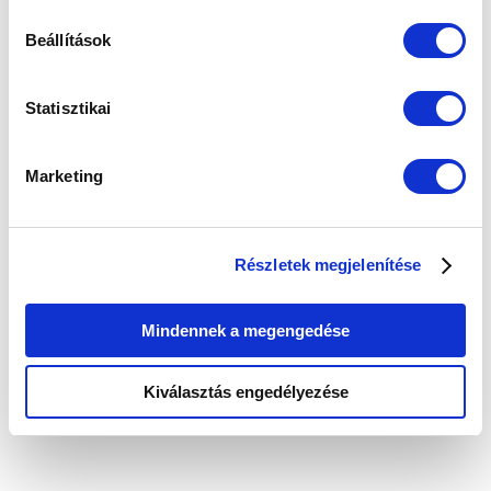
Üzlet
Beállítások
Statisztikai
Kapcsolat
Marketing
Adatkezelési nyilatkozat
Részletek megjelenítése
Copyright 2026 © Showcast
Mindennek a megengedése
Media - Podcast Ügynökség
Kiválasztás engedélyezése