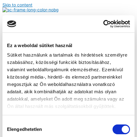
Skip to content
Podcastek
Business
Hirdetőknek
Podcast készítés
Podcast studio
Blog
Ez a weboldal sütiket használ
Kapcsolat
Fiókom
Sütiket használunk a tartalmak és hirdetések személyre
szabásához, közösségi funkciók biztosításához,
Menü
valamint weboldalforgalmunk elemzéséhez. Ezenkívül
Podcastek
Business
közösségi média-, hirdető- és elemező partnereinkkel
Hirdetőknek
megosztjuk az Ön weboldalhasználatra vonatkozó
Podcast készítés
Podcast studio
adatait, akik kombinálhatják az adatokat más olyan
Blog
adatokkal, amelyeket Ön adott meg számukra vagy az
Kapcsolat
Fiókom
Ön által használt más szolgáltatásokból gyűjtöttek.
Keresés
Hozzájárulás
Bezár
Elengedhetetlen
kiválasztása